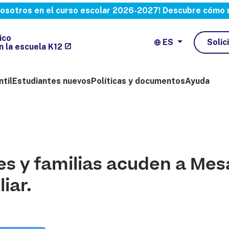
 nosotros en el curso escolar 2026-2027!
Descubre cómo m
ico
ES
Solic
en la escuela K12
ntil
Estudiantes nuevos
Políticas y documentos
Ayuda
s y familias acuden a Mesa
iar.