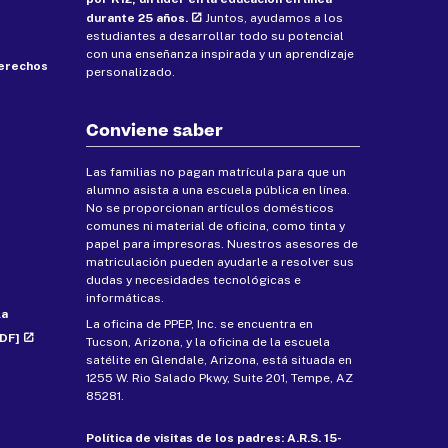
durante 25 años.
Juntos, ayudamos a los
estudiantes a desarrollar todo su potencial
con una enseñanza inspirada y un aprendizaje
derechos
personalizado.
Conviene saber
Las familias no pagan matrícula para que un
alumno asista a una escuela pública en línea.
No se proporcionan artículos domésticos
comunes ni material de oficina, como tinta y
papel para impresoras. Nuestros asesores de
matriculación pueden ayudarle a resolver sus
dudas y necesidades tecnológicas e
informáticas.
la
La oficina de PPEP, Inc. se encuentra en
PDF]
Tucson, Arizona, y la oficina de la escuela
satélite en Glendale, Arizona, está situada en
1255 W. Rio Salado Pkwy, Suite 201, Tempe, AZ
85281.
Política de visitas de los padres: A.R.S. 15-