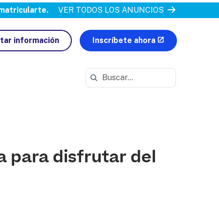
atricularte.
VER TODOS LOS ANUNCIOS
itar información
Inscríbete ahora
Buscar en https://azva.k12.com/
 para disfrutar del