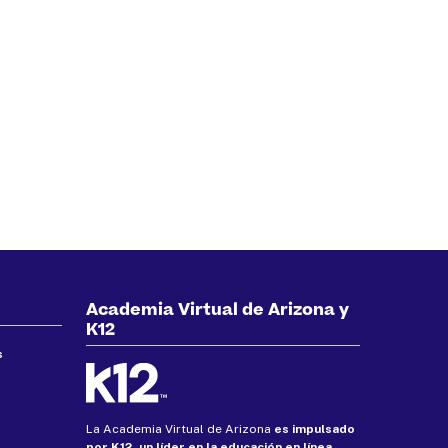
Academia Virtual de Arizona y
K12
s
La Academia Virtual de Arizona
es impulsado
por K12, un líder en la educación en línea