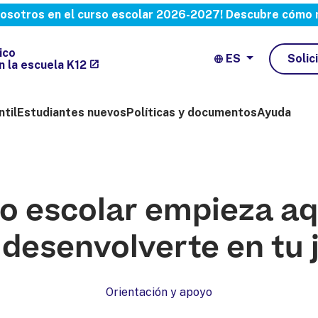
 nosotros en el curso escolar 2026-2027!
Descubre cómo m
ico
ES
Solic
en la escuela K12
ntil
Estudiantes nuevos
Políticas y documentos
Ayuda
o escolar empieza aqu
 desenvolverte en tu 
Orientación y apoyo