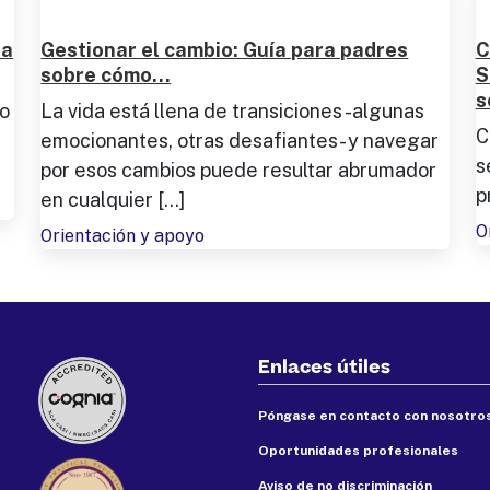
ra
Gestionar el cambio: Guía para padres
C
sobre cómo...
S
s
io
La vida está llena de transiciones -algunas
C
emocionantes, otras desafiantes- y navegar
s
por esos cambios puede resultar abrumador
p
en cualquier [...]
O
Orientación y apoyo
Enlaces útiles
Póngase en contacto con nosotro
Oportunidades profesionales
Aviso de no discriminación